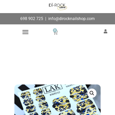
698 902 725
|
info@dirocknailshop.com
0
Búsqueda de productos
Añade aquí tu texto de
cabecera