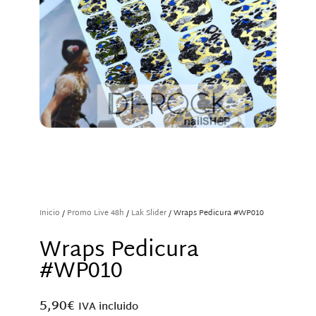
Inicio
/
Promo Live 48h
/
Lak Slider
/ Wraps Pedicura #WP010
Wraps Pedicura
#WP010
5,90
€
IVA incluido