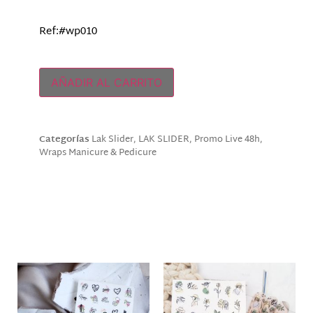
Ref:#wp010
Solo quedan 1 disponibles
AÑADIR AL CARRITO
Categorías
Lak Slider
,
LAK SLIDER
,
Promo Live 48h
,
Wraps Manicure & Pedicure
Descripción
Productos relacionados