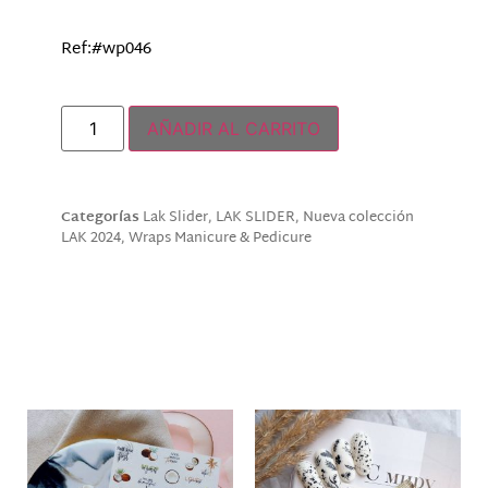
Ref:#wp046
Solo quedan 2 disponibles
AÑADIR AL CARRITO
Categorías
Lak Slider
,
LAK SLIDER
,
Nueva colección
LAK 2024
,
Wraps Manicure & Pedicure
Descripción
Productos relacionados