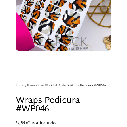
Inicio
/
Promo Live 48h
/
Lak Slider
/ Wraps Pedicura #WP046
Wraps Pedicura
#WP046
5,90
€
IVA incluido