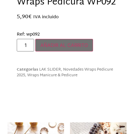
Wraps Pedicura WP092
5,90
€
IVA incluido
Ref: wp092
AÑADIR AL CARRITO
Categorías
LAK SLIDER
,
Novedades Wraps Pedicure
2025
,
Wraps Manicure & Pedicure
Descripción
Productos relacionados