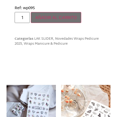
Ref: wp095
AÑADIR AL CARRITO
Categorías
LAK SLIDER
,
Novedades Wraps Pedicure
2025
,
Wraps Manicure & Pedicure
Descripción
Productos relacionados