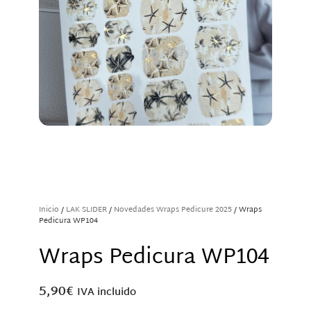
Inicio
/
LAK SLIDER
/
Novedades Wraps Pedicure 2025
/ Wraps
Pedicura WP104
Wraps Pedicura WP104
5,90
€
IVA incluido