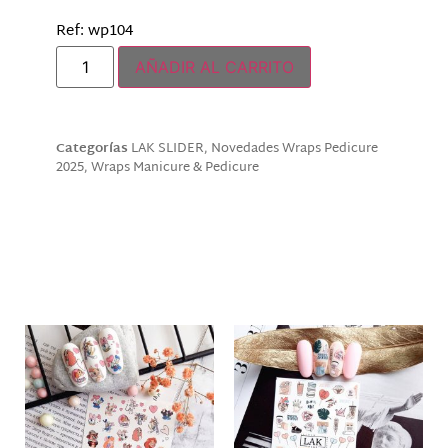
Ref: wp104
AÑADIR AL CARRITO
Categorías
LAK SLIDER
,
Novedades Wraps Pedicure
2025
,
Wraps Manicure & Pedicure
Descripción
Productos relacionados