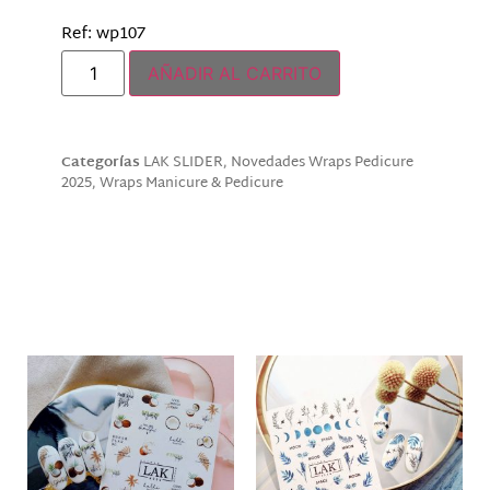
Ref: wp107
AÑADIR AL CARRITO
Categorías
LAK SLIDER
,
Novedades Wraps Pedicure
2025
,
Wraps Manicure & Pedicure
Descripción
Productos relacionados