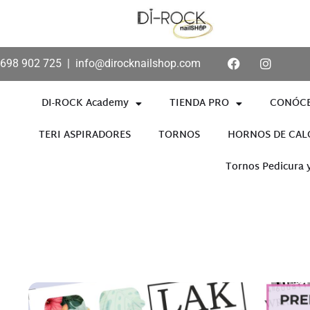
698 902 725
|
info@dirocknailshop.com
DI-ROCK Academy
TIENDA PRO
CONÓC
TERI ASPIRADORES
TORNOS
HORNOS DE CAL
Tornos Pedicura 
Añade aquí tu texto de cabece