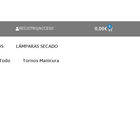
0
REGISTRO/ACCESO
0,00
€
OS
LÁMPARAS SECADO
 Todo
Tornos Manicura