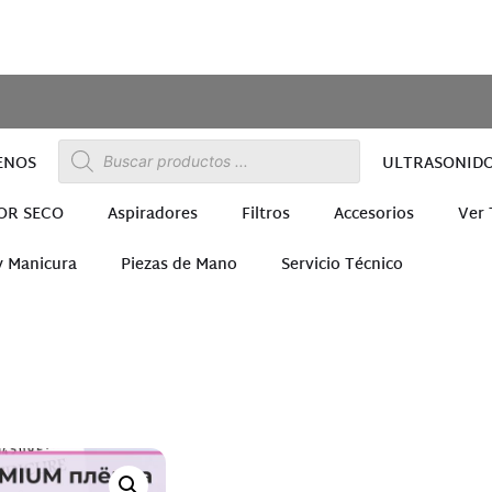
ENOS
ULTRASONID
OR SECO
Aspiradores
Filtros
Accesorios
Ver
y Manicura
Piezas de Mano
Servicio Técnico
ra