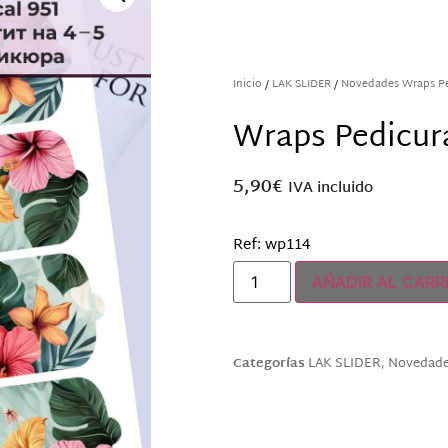
Inicio
/
LAK SLIDER
/
Novedades Wraps Pe
Wraps Pedicu
5,90
€
IVA incluido
Ref: wp114
AÑADIR AL CARR
Categorías
LAK SLIDER
,
Novedade