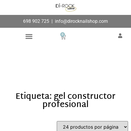
698 902 725
|
info@dirocknailshop.com
0
Búsqueda de productos
Añade aquí tu texto de
cabecera
Etiqueta: gel constructor
profesional