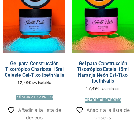
Gel para Construcción
Gel para Construcción
Tixotrópico Charlotte 15ml
Tixotrópico Estela 15ml
Celeste Cel-Tixo IbethNails
Naranja Neón Est-Tixo
IbethNails
17,49
€
IVA incluido
17,49
€
IVA incluido
AÑADIR AL CARRITO
AÑADIR AL CARRITO
Añadir a la lista de
Añadir a la lista de
deseos
deseos