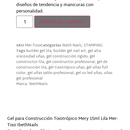
diseños de tendencia y manicuras con
personalidad.
AÑADIR AL CARRITO
SKU
Mer-Tixo
Categorías
Ibeth Nails
,
STAMPING
Tags
builder gel lila
,
builder gel nail art
,
gel alta
viscosidad uñas
,
gel construcción rígido
,
gel
constructor lila
,
gel constructor profesional
,
gel de
construcción lila
,
gel tixotrópico uñas
,
gel uñas full
color
,
gel uñas salón profesional
,
gel uv led uñas
,
uñas
gel profesional
Marca:
IbethNails
Descripción
Gel para Construcción Tixotrópico Mery 15ml Lila Mer-
Tixo IbethNails