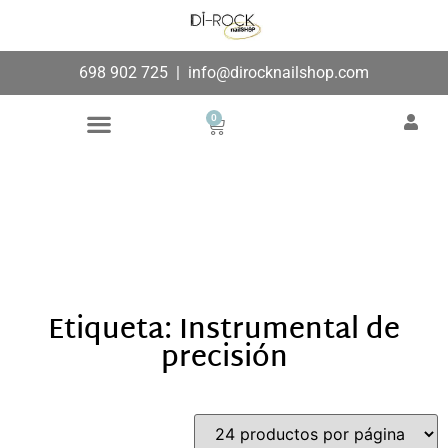
698 902 725
|
info@dirocknailshop.com
0
Búsqueda de productos
Añade aquí tu texto de
cabecera
Etiqueta: Instrumental de
precisión