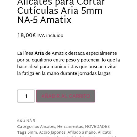
Alicates para Cortar
Cutículas Aria 5mm
NA-5 Amatix
18,00
€
IVA incluido
La línea
Aria
de Amatix destaca especialmente
por su equilibrio entre peso y potencia, lo que la
hace ideal para manicuristas que buscan evitar
la fatiga en la mano durante jornadas largas.
Hay existencias
AÑADIR AL CARRITO
SKU
NA-5
Categorías
Alicates
,
Herramientas
,
NOVEDADES
Tags
5mm
,
Acero Japonés
,
Afilado a mano
,
Alicate