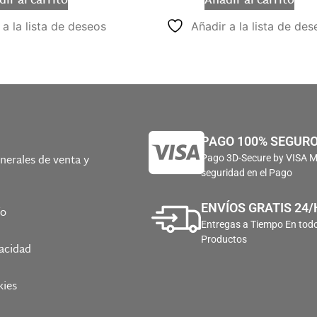
ir al carrito
Añadir al carrito
 a la lista de deseos
Añadir a la lista de des
PAGO 100% SEGUR
nerales de venta y
Pago 3D-Secure by VISA 
seguridad en el Pago
ENVÍOS GRATIS 24/
ío
Entregas a Tiempo En todo
Productos
vacidad
kies