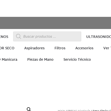
ENOS
ULTRASONID
OR SECO
Aspiradores
Filtros
Accesorios
Ver
y Manicura
Piezas de Mano
Servicio Técnico
ra