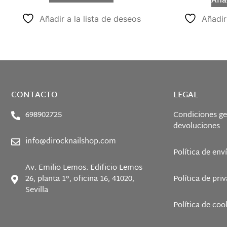
Añad
Añadir a la lista de deseos
Añadir
CONTACTO
LEGAL
698902725
Condiciones ge
devoluciones
info@dirocknailshop.com
Política de env
Av. Emilio Lemos. Edificio Lemos
26, planta 1°, oficina 16, 41020,
Política de pri
Sevilla
Política de coo