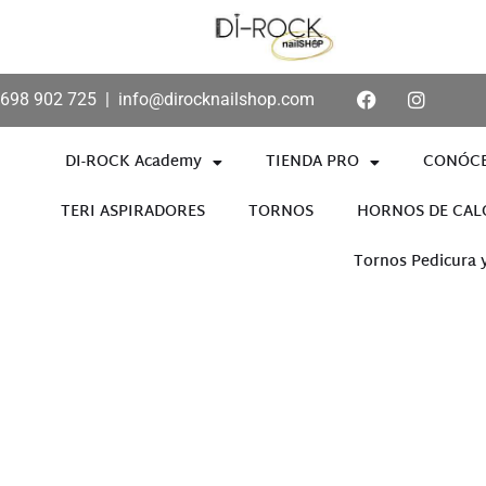
698 902 725
|
info@dirocknailshop.com
DI-ROCK Academy
TIENDA PRO
CONÓC
TERI ASPIRADORES
TORNOS
HORNOS DE CAL
Tornos Pedicura 
Añade aquí tu texto de cabece