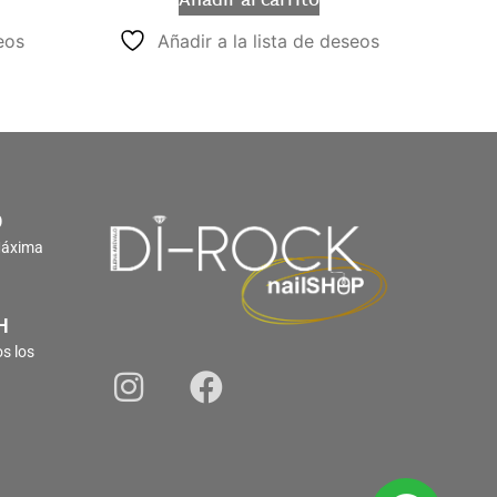
Añadir al carrito
eos
Añadir a la lista de deseos
O
Máxima
H
s los