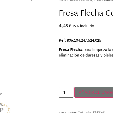
Inicio
/
FRESAS
/
Cuticula
/ Fresa Flecha 
Fresa Flecha C
4,49
€
IVA incluido
Ref: 806.104.247.524.025
Fresa Flecha
para limpieza la 
eliminación de durezas y piele
Hay existencias
AÑADIR AL CARR
Categorías
Cuticula
,
FRESAS