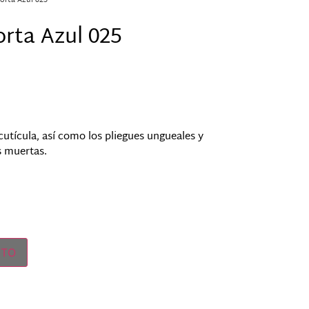
Corta Azul 025
orta Azul 025
cutícula, así como los pliegues ungueales y
s muertas.
ITO