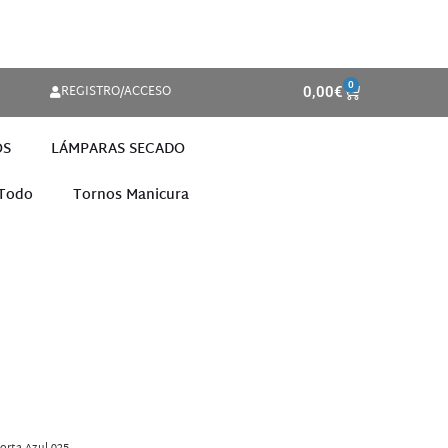
0
REGISTRO/ACCESO
0,00
€
OS
LÁMPARAS SECADO
 Todo
Tornos Manicura