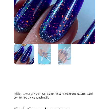
Inicio
/
AMATIX
/
Gel
/ Gel Constructor Nochebuena 15ml Azul
con Brillos GNNB IbethNails