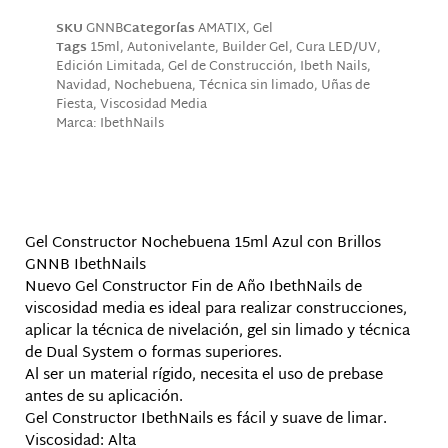
SKU
GNNB
Categorías
AMATIX
,
Gel
Tags
15ml
,
Autonivelante
,
Builder Gel
,
Cura LED/UV
,
Edición Limitada
,
Gel de Construcción
,
Ibeth Nails
,
Navidad
,
Nochebuena
,
Técnica sin limado
,
Uñas de
Fiesta
,
Viscosidad Media
Marca:
IbethNails
Descripción
Gel Constructor Nochebuena 15ml Azul con Brillos
GNNB IbethNails
Nuevo Gel Constructor Fin de Año IbethNails de
viscosidad media es ideal para realizar construcciones,
aplicar la técnica de nivelación, gel sin limado y técnica
de Dual System o formas superiores.
Al ser un material rígido, necesita el uso de prebase
antes de su aplicación.
Gel Constructor IbethNails es fácil y suave de limar.
Viscosidad: Alta