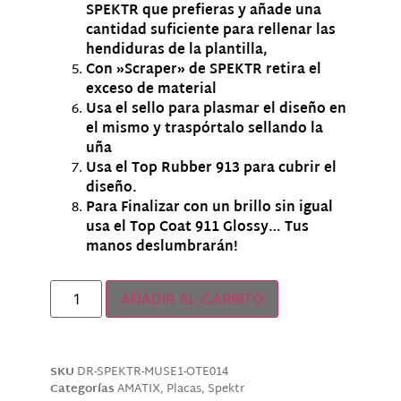
SPEKTR que prefieras y añade una
cantidad suficiente para rellenar las
hendiduras de la plantilla,
Con »Scraper» de SPEKTR retira el
exceso de material
Usa el sello para plasmar el diseño en
el mismo y traspórtalo sellando la
uña
Usa el Top Rubber 913 para cubrir el
diseño.
Para Finalizar con un brillo sin igual
usa el Top Coat 911 Glossy… Tus
manos deslumbrarán!
Hay existencias
AÑADIR AL CARRITO
SKU
DR-SPEKTR-MUSE1-OTE014
Categorías
AMATIX
,
Placas
,
Spektr