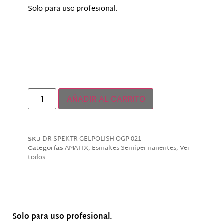
Solo para uso profesional.
Hay existencias
AÑADIR AL CARRITO
SKU
DR-SPEKTR-GELPOLISH-OGP-021
Categorías
AMATIX
,
Esmaltes Semipermanentes
,
Ver
todos
Descripción
Solo para uso profesional.