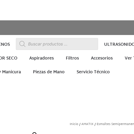
ENOS
ULTRASONID
OR SECO
Aspiradores
Filtros
Accesorios
Ver
y Manicura
Piezas de Mano
Servicio Técnico
ra
Inicio
/
AMATIX
/
Esmaltes Semipermane