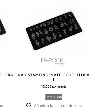
 FLORA
NAIL STAMPING PLATE. ECHO: FLORA
1
13,00
€
IVA incluido
Leer más
eos
Añadir a la lista de deseos