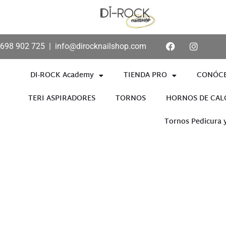
698 902 725
|
info@dirocknailshop.com
DI-ROCK Academy
TIENDA PRO
CONÓC
TERI ASPIRADORES
TORNOS
HORNOS DE CAL
Tornos Pedicura 
Añade aquí tu texto de cabece