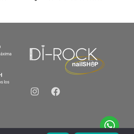
O
Máxima
H
s los