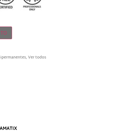
ITO
mipermanentes
,
Ver todos
H AMATIX