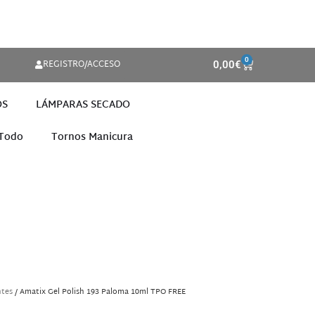
0
REGISTRO/ACCESO
0,00
€
OS
LÁMPARAS SECADO
 Todo
Tornos Manicura
ntes
/ Amatix Gel Polish 193 Paloma 10ml TPO FREE