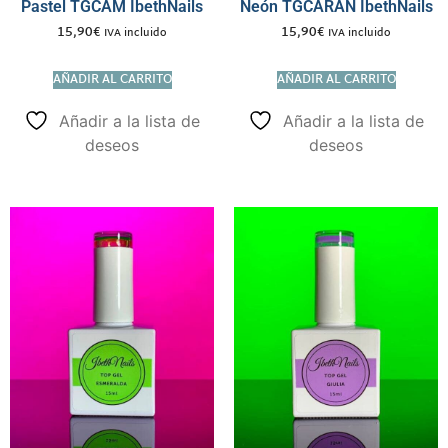
Pastel TGCAM IbethNails
Neón TGCARAN IbethNails
15,90
€
15,90
€
IVA incluido
IVA incluido
AÑADIR AL CARRITO
AÑADIR AL CARRITO
Añadir a la lista de
Añadir a la lista de
deseos
deseos