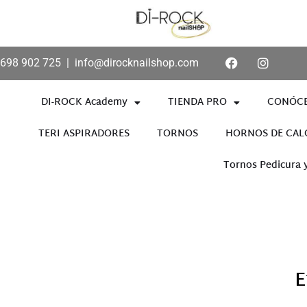
698 902 725
|
info@dirocknailshop.com
DI-ROCK Academy
TIENDA PRO
CONÓC
TERI ASPIRADORES
TORNOS
HORNOS DE CAL
Tornos Pedicura 
Añade aquí tu texto de cabece
E