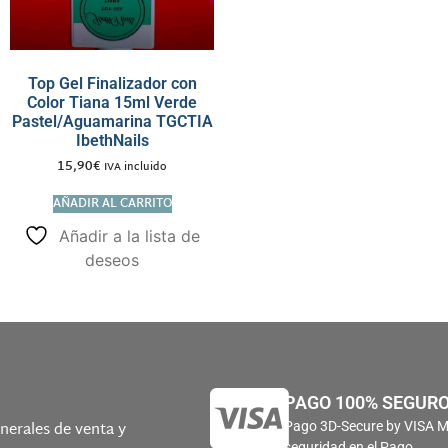
Top Gel Finalizador con
Color Tiana 15ml Verde
Pastel/Aguamarina TGCTIA
IbethNails
15,90
€
IVA incluido
AÑADIR AL CARRITO
Añadir a la lista de
deseos
PAGO 100% SEGUR
nerales de venta y
Pago 3D-Secure by VISA 
seguridad en el Pago