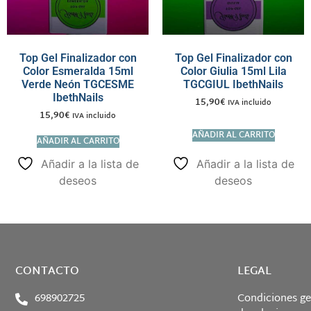
Top Gel Finalizador con
Top Gel Finalizador con
Color Esmeralda 15ml
Color Giulia 15ml Lila
Verde Neón TGCESME
TGCGIUL IbethNails
IbethNails
15,90
€
IVA incluido
15,90
€
IVA incluido
AÑADIR AL CARRITO
AÑADIR AL CARRITO
Añadir a la lista de
Añadir a la lista de
deseos
deseos
CONTACTO
LEGAL
698902725
Condiciones ge