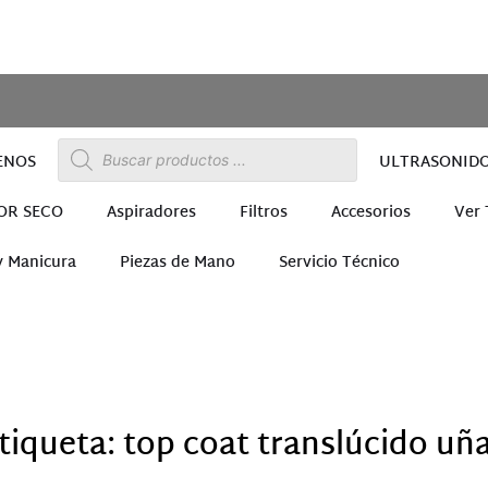
ENOS
ULTRASONID
OR SECO
Aspiradores
Filtros
Accesorios
Ver
y Manicura
Piezas de Mano
Servicio Técnico
ra
tiqueta: top coat translúcido uñ