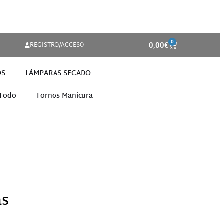
0
REGISTRO/ACCESO
0,00
€
OS
LÁMPARAS SECADO
 Todo
Tornos Manicura
as