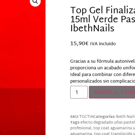
Top Gel Finali
15ml Verde Pa
IbethNails
15,90
€
IVA incluido
Gracias a su fórmula autonivela
proporciona un acabado unifor
Ideal para combinar con difere
personalizados sin complicaci
AÑADIR AL CARR
SKU
TGCTIA
Categorías
Ibeth Nail
Tags
efecto degradado uñas pastel
profesional
,
top coat aguamarina 
aguamarina
,
top coat translúcido 