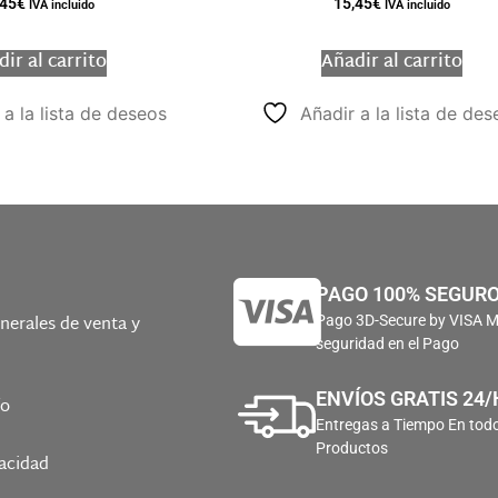
,45
€
15,45
€
IVA incluido
IVA incluido
ir al carrito
Añadir al carrito
 a la lista de deseos
Añadir a la lista de des
PAGO 100% SEGUR
nerales de venta y
Pago 3D-Secure by VISA 
seguridad en el Pago
ENVÍOS GRATIS 24/
ío
Entregas a Tiempo En todo
Productos
vacidad