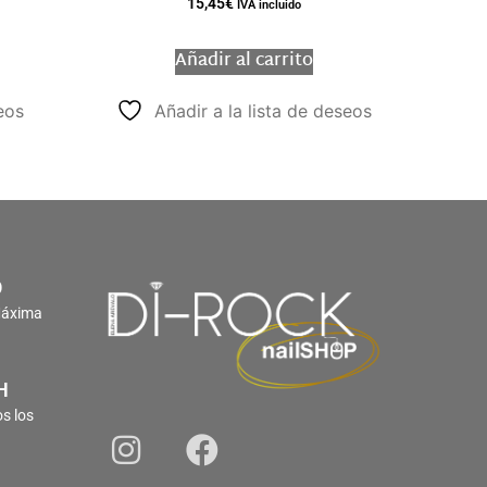
15,45
€
IVA incluido
Añadir al carrito
eos
Añadir a la lista de deseos
O
Máxima
H
s los