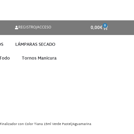
0
REGISTRO/ACCESO
0,00
€
OS
LÁMPARAS SECADO
 Todo
Tornos Manicura
Finalizador con Color Tiana 15ml Verde Pastel/Aguamarina