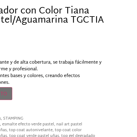
zador con Color Tiana
stel/Aguamarina TGCTIA
nte y de alta cobertura, se trabaja fácilmente y
me y profesional.
ntes bases y colores, creando efectos
ones.
ITO
s
,
STAMPING
,
esmalte efecto verde pastel
,
nail art pastel
uñas
,
top coat autonivelante
,
top coat color
uñas
,
top coat verde pastel uñas
,
top gel degradado