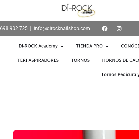
698 902 725
|
info@dirocknailshop.com
DI-ROCK Academy
TIENDA PRO
CONÓC
TERI ASPIRADORES
TORNOS
HORNOS DE CAL
Tornos Pedicura 
Añade aquí tu texto de cabece