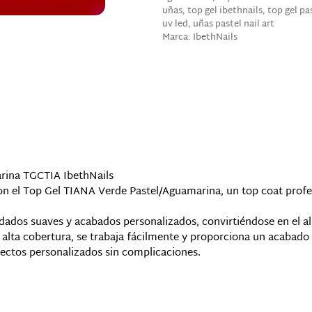
uñas
,
top gel ibethnails
,
top gel pa
uv led
,
uñas pastel nail art
Marca:
IbethNails
arina TGCTIA IbethNails
n el Top Gel TIANA Verde Pastel/Aguamarina, un top coat profesi
dados suaves y acabados personalizados, convirtiéndose en el al
e alta cobertura, se trabaja fácilmente y proporciona un acabado
fectos personalizados sin complicaciones.