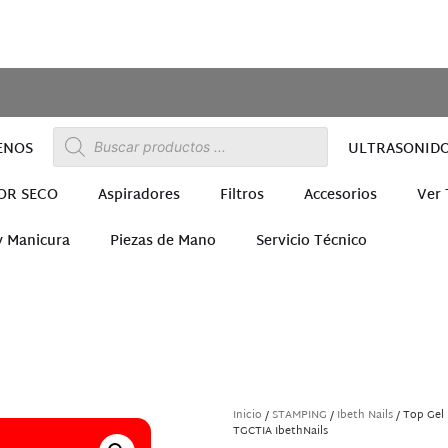
ENOS
ULTRASONID
OR SECO
Aspiradores
Filtros
Accesorios
Ver
y Manicura
Piezas de Mano
Servicio Técnico
ra
Inicio
/
STAMPING
/
Ibeth Nails
/ Top Gel 
TGCTIA IbethNails