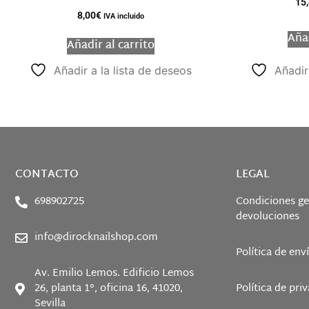
15
8,00
€
IVA incluido
Añad
Añadir al carrito
Añadir a la lista de deseos
Añadir
CONTACTO
LEGAL
698902725
Condiciones ge
devoluciones
info@dirocknailshop.com
Política de env
Av. Emilio Lemos. Edificio Lemos
26, planta 1°, oficina 16, 41020,
Política de pri
Sevilla