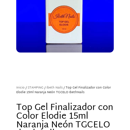
Inicio
/
STAMPING
/
Ibeth Nails
/ Top Gel Finalizador con Color
Elodie 15ml Naranja Neón TGCELO IbethNails
Top Gel Finalizador con
Color Elodie 15ml
Naranja Neón TGCELO