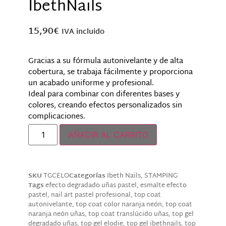
IbethNails
15,90
€
IVA incluido
Gracias a su fórmula autonivelante y de alta
cobertura, se trabaja fácilmente y proporciona
un acabado uniforme y profesional.
Ideal para combinar con diferentes bases y
colores, creando efectos personalizados sin
complicaciones.
AÑADIR AL CARRITO
SKU
TGCELO
Categorías
Ibeth Nails
,
STAMPING
Tags
efecto degradado uñas pastel
,
esmalte efecto
pastel
,
nail art pastel profesional
,
top coat
autonivelante
,
top coat color naranja neón
,
top coat
naranja neón uñas
,
top coat translúcido uñas
,
top gel
degradado uñas
,
top gel elodie
,
top gel ibethnails
,
top