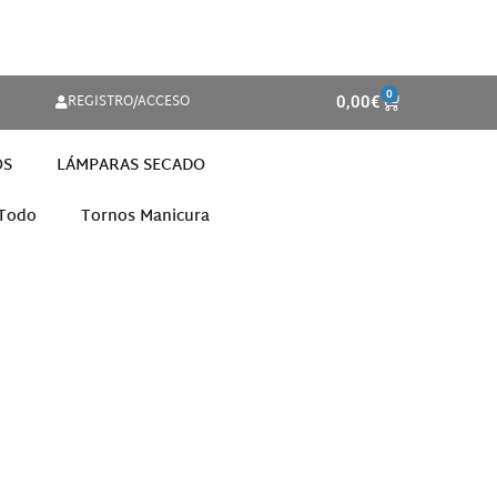
0
REGISTRO/ACCESO
0,00
€
OS
LÁMPARAS SECADO
 Todo
Tornos Manicura