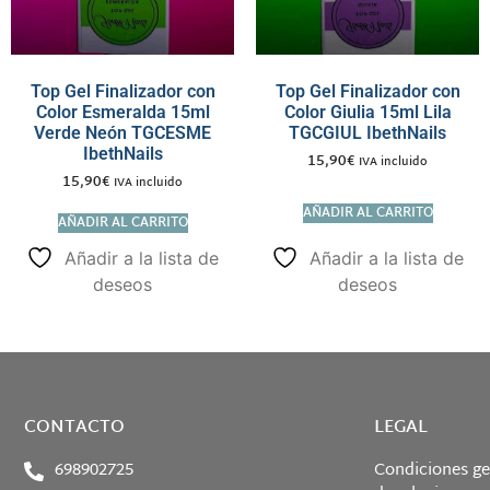
Top Gel Finalizador con
Top Gel Finalizador con
Color Esmeralda 15ml
Color Giulia 15ml Lila
Verde Neón TGCESME
TGCGIUL IbethNails
IbethNails
15,90
€
IVA incluido
15,90
€
IVA incluido
AÑADIR AL CARRITO
AÑADIR AL CARRITO
Añadir a la lista de
Añadir a la lista de
deseos
deseos
CONTACTO
LEGAL
698902725
Condiciones ge