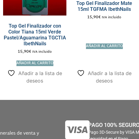
Top Gel Finalizador Mate
15ml TGFMA IbethNails
15,90
€
IVA incluido
Top Gel Finalizador con
Color Tiana 15ml Verde
Pastel/Aguamarina TGCTIA
IbethNails
AÑADIR AL CARRITO
15,90
€
IVA incluido
AÑADIR AL CARRITO
Añadir a la lista de
Añadir a la lista de
deseos
deseos
PAGO 100% SEGUR
nerales de venta y
Pago 3D-Secure by VISA 
seguridad en el Pago