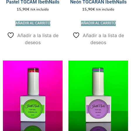
Pastel TGCAM IbethNails
Neón TGCARAN IbethNails
15,90
€
15,90
€
IVA incluido
IVA incluido
AÑADIR AL CARRITO
AÑADIR AL CARRITO
Añadir a la lista de
Añadir a la lista de
deseos
deseos