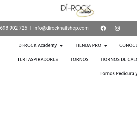
698 902 725
|
info@dirocknailshop.com
DI-ROCK Academy
TIENDA PRO
CONÓC
TERI ASPIRADORES
TORNOS
HORNOS DE CAL
Tornos Pedicura 
Añade aquí tu texto de cabece