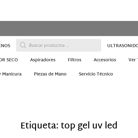
ENOS
ULTRASONID
OR SECO
Aspiradores
Filtros
Accesorios
Ver
y Manicura
Piezas de Mano
Servicio Técnico
ra
Etiqueta: top gel uv led