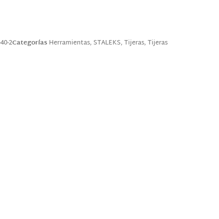
40-2
Categorías
Herramientas
,
STALEKS
,
Tijeras
,
Tijeras