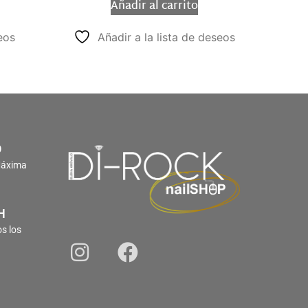
Añadir al carrito
eos
Añadir a la lista de deseos
O
Máxima
H
s los