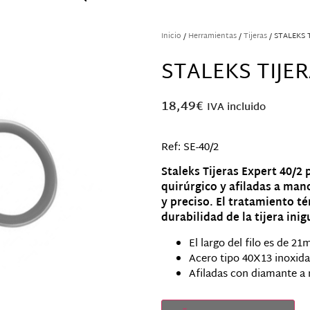
Inicio
/
Herramientas
/
Tijeras
/ STALEKS 
STALEKS TIJER
18,49
€
IVA incluido
Ref: SE-40/2
Staleks Tijeras Expert 40/2
quirúrgico y afiladas a man
y preciso. El tratamiento t
durabilidad de la tijera inig
El largo del filo es de 2
Acero tipo 40X13 inoxidab
Afiladas con diamante a
Solo quedan 1 disponibles