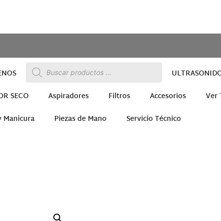
ENOS
ULTRASONID
OR SECO
Aspiradores
Filtros
Accesorios
Ver
y Manicura
Piezas de Mano
Servicio Técnico
ra