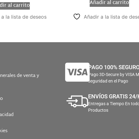
Añadir al carrito
ir al carrito
 a la lista de deseos
Añadir a la lista de des
PAGO 100% SEGUR
nerales de venta y
Pago 3D-Secure by VISA 
seguridad en el Pago
ENVÍOS GRATIS 24/
ío
Entregas a Tiempo En todo
Productos
vacidad
kies