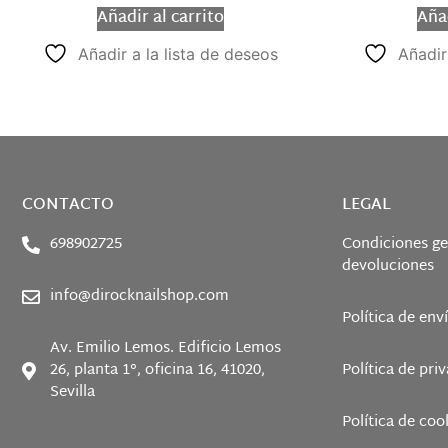
Añadir al carrito
Añad
Añadir a la lista de deseos
Añadir
CONTACTO
LEGAL
698902725
Condiciones ge
devoluciones
info@dirocknailshop.com
Política de env
Av. Emilio Lemos. Edificio Lemos
26, planta 1°, oficina 16, 41020,
Política de pri
Sevilla
Política de coo