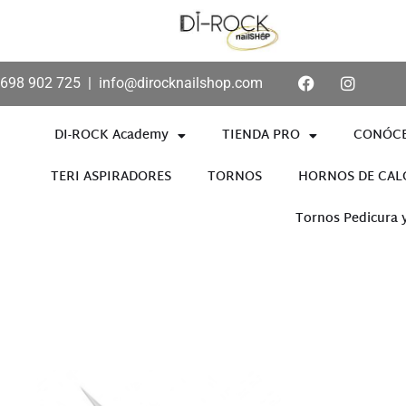
698 902 725
|
info@dirocknailshop.com
DI-ROCK Academy
TIENDA PRO
CONÓC
TERI ASPIRADORES
TORNOS
HORNOS DE CAL
Tornos Pedicura 
Añade aquí tu texto de cabece